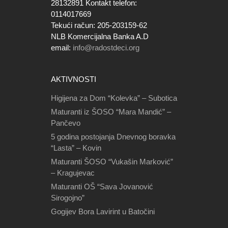
28132891 Kontakt telefon:
0114017669
Tekući račun: 205-203159-62
NLB Komercijalna Banka A.D
email:
info@radostdeci.org
AKTIVNOSTI
Higijena za Dom “Kolevka” – Subotica
Maturanti iz ŠOSO “Mara Mandić” –
Pančevo
5 godina postojanja Dnevnog boravka
“Lasta” – Kovin
Maturanti ŠOSO “Vukašin Marković”
– Kragujevac
Maturanti OŠ “Sava Jovanović
Sirogojno”
Gogijev Bora Lavirint u Batočini