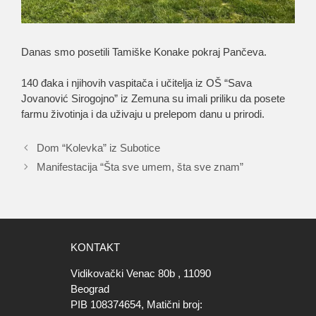
Danas smo posetili Tamiške Konake pokraj Pančeva.
140 đaka i njihovih vaspitača i učitelja iz OŠ “Sava
Jovanović Sirogojno” iz Zemuna su imali priliku da posete
farmu životinja i da uživaju u prelepom danu u prirodi.
Dom “Kolevka” iz Subotice
Manifestacija “Šta sve umem, šta sve znam”
KONTAKT
Vidikovački Venac 80b , 11090
Beograd
PIB 108374654, Matični broj: