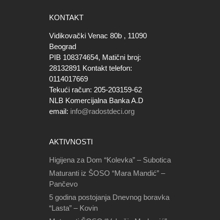
KONTAKT
Vidikovački Venac 80b , 11090
Beograd
PIB 108374654, Matični broj:
28132891 Kontakt telefon:
0114017669
Tekući račun: 205-203159-62
NLB Komercijalna Banka A.D
email:
info@radostdeci.org
AKTIVNOSTI
Higijena za Dom “Kolevka” – Subotica
Maturanti iz ŠOSO “Mara Mandić” –
Pančevo
5 godina postojanja Dnevnog boravka
“Lasta” – Kovin