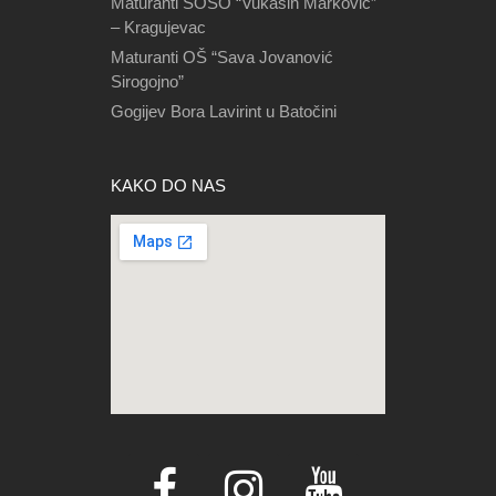
Maturanti ŠOSO “Vukašin Marković”
– Kragujevac
Maturanti OŠ “Sava Jovanović
Sirogojno”
Gogijev Bora Lavirint u Batočini
KAKO DO NAS