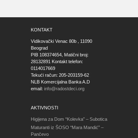
KONTAKT
Vidikovački Venac 80b , 11090
Beograd
PIB 108374654, Matični broj:
28132891 Kontakt telefon:
0114017669
Tekući račun: 205-203159-62
NLB Komercijalna Banka A.D
email:
info@radostdeci.org
AKTIVNOSTI
Higijena za Dom “Kolevka” – Subotica
Maturanti iz ŠOSO “Mara Mandić” –
Pančevo