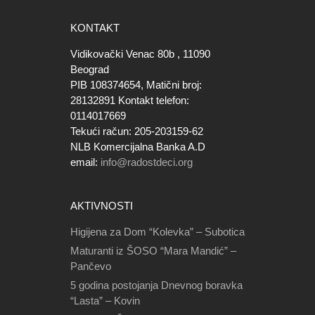
KONTAKT
Vidikovački Venac 80b , 11090
Beograd
PIB 108374654, Matični broj:
28132891 Kontakt telefon:
0114017669
Tekući račun: 205-203159-62
NLB Komercijalna Banka A.D
email:
info@radostdeci.org
AKTIVNOSTI
Higijena za Dom “Kolevka” – Subotica
Maturanti iz ŠOSO “Mara Mandić” –
Pančevo
5 godina postojanja Dnevnog boravka
“Lasta” – Kovin