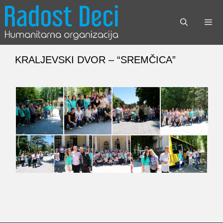
Skip
to
content
Menu
KRALJEVSKI DVOR – “SREMČICA”