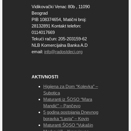
Vidikovački Venac 80b , 11090
Beograd
PIB 108374654, Matični broj:
28132891 Kontakt telefon:
0114017669
Tekući račun: 205-203159-62
NLB Komercijalna Banka A.D
email:
info@radostdeci.org
AKTIVNOSTI
Higijena za Dom “Kolevka” –
Subotica
Maturanti iz ŠOSO “Mara
Mandić” – Pančevo
5 godina postojanja Dnevnog
boravka “Lasta” – Kovin
Maturanti ŠOSO “Vukašin