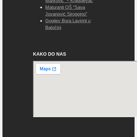
Marković” – Kragujevac
Maturanti OŠ “Sava
Jovanović Sirogojno”
Gogijev Bora Lavirint u
Batočini
KAKO DO NAS