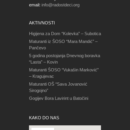
email:
info@radostdeci.org
AKTIVNOSTI
Higijena za Dom “Kolevka” – Subotica
Maturanti iz ŠOSO “Mara Mandić” –
Pančevo
5 godina postojanja Dnevnog boravka
“Lasta” – Kovin
Maturanti ŠOSO “Vukašin Marković”
– Kragujevac
Maturanti OŠ “Sava Jovanović
Sirogojno”
Gogijev Bora Lavirint u Batočini
KAKO DO NAS