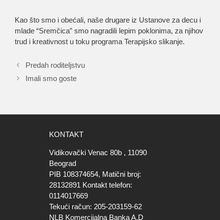
Kao što smo i obećali, naše drugare iz Ustanove za decu i
mlade “Sremčica” smo nagradili lepim poklonima, za njihov
trud i kreativnost u toku programa Terapijsko slikanje.
Predah roditeljstvu
Imali smo goste
KONTAKT
Vidikovački Venac 80b , 11090
Beograd
PIB 108374654, Matični broj:
28132891 Kontakt telefon:
0114017669
Tekući račun: 205-203159-62
NLB Komercijalna Banka A.D