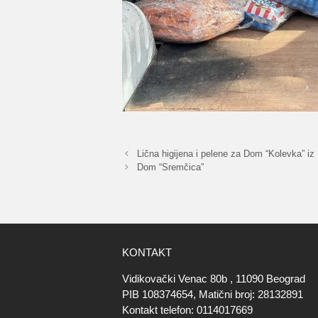
Lična higijena i pelene za Dom “Kolevka” iz
Dom “Sremčica”
KONTAKT
Vidikovački Venac 80b , 11090 Beograd
PIB 108374654, Matični broj: 28132891
Kontakt telefon: 0114017669