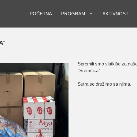
POČETNA
PROGRAMI
AKTIVNOSTI
A”
Spremili smo slatkiše za naš
“Sremčica”
Sutra se družimo sa njima.