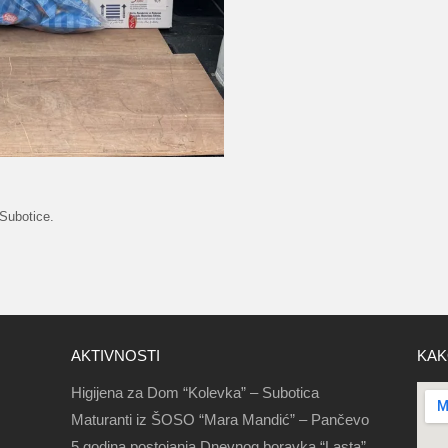
 Subotice.
AKTIVNOSTI
KAK
Higijena za Dom “Kolevka” – Subotica
Maturanti iz ŠOSO “Mara Mandić” – Pančevo
5 godina postojanja Dnevnog boravka “Lasta”