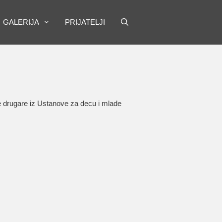
GALERIJA
PRIJATELJI
e drugare iz Ustanove za decu i mlade