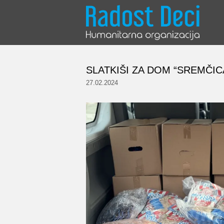
Skip
to
content
SLATKIŠI ZA DOM “SREMČIC
27.02.2024