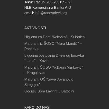
Tekući račun: 205-203159-62
NLB Komercijalna Banka A.D
email:
info@radostdeci.org
AKTIVNOSTI
Higijena za Dom “Kolevka” – Subotica
Maturanti iz ŠOSO “Mara Mandić” –
Pančevo
5 godina postojanja Dnevnog boravka
“Lasta” – Kovin
Maturanti ŠOSO “Vukašin Marković”
– Kragujevac
Maturanti OŠ “Sava Jovanović
Sirogojno”
Gogijev Bora Lavirint u Batočini
KAKO DO NAS