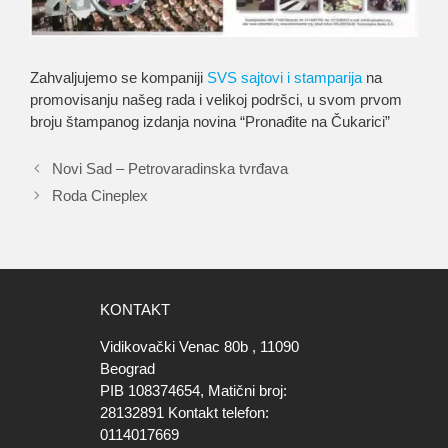
Zahvaljujemo se kompaniji
SVS sajtovi i stamparija
na
promovisanju našeg rada i velikoj podršci, u svom prvom
broju štampanog izdanja novina “Pronađite na Čukarici”
Novi Sad – Petrovaradinska tvrđava
Roda Cineplex
KONTAKT
Vidikovački Venac 80b , 11090
Beograd
PIB 108374654, Matični broj:
28132891 Kontakt telefon:
0114017669