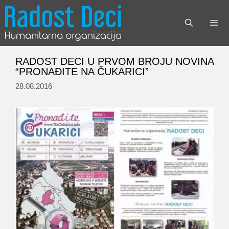
Skip
to
content
Menu
RADOST DECI U PRVOM BROJU NOVINA
“PRONAĐITE NA ČUKARICI”
28.08.2016