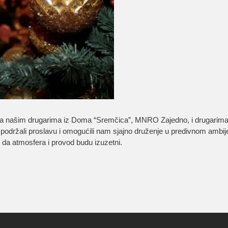
sa našim drugarima iz Doma “Sremčica”, MNRO Zajedno, i drugarima i
u podržali proslavu i omogućili nam sjajno druženje u predivnom ambi
i da atmosfera i provod budu izuzetni.