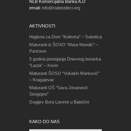
NLB Komercijalna Banka A.D
email:
info@radostdeci.org
AKTIVNOSTI
Higijena za Dom “Kolevka” – Subotica
Maturanti iz ŠOSO “Mara Mandić” –
Pančevo
5 godina postojanja Dnevnog boravka
“Lasta” – Kovin
Maturanti ŠOSO “Vukašin Marković”
– Kragujevac
Maturanti OŠ “Sava Jovanović
Sirogojno”
Gogijev Bora Lavirint u Batočini
KAKO DO NAS