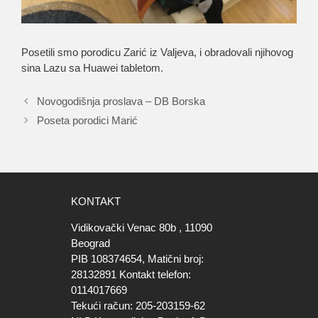
Posetili smo porodicu Zarić iz Valjeva, i obradovali njihovog
sina Lazu sa Huawei tabletom.
Novogodišnja proslava – DB Borska
Poseta porodici Marić
KONTAKT
Vidikovački Venac 80b , 11090
Beograd
PIB 108374654, Matični broj:
28132891 Kontakt telefon:
0114017669
Tekući račun: 205-203159-62