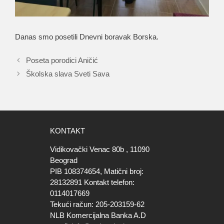
Danas smo posetili Dnevni boravak Borska.
Poseta porodici Aničić
Školska slava Sveti Sava
KONTAKT
Vidikovački Venac 80b , 11090
Beograd
PIB 108374654, Matični broj:
28132891 Kontakt telefon:
0114017669
Tekući račun: 205-203159-62
NLB Komercijalna Banka A.D