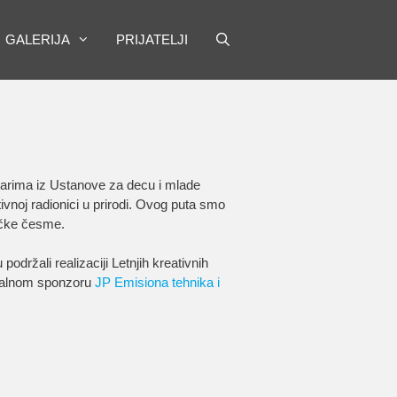
GALERIJA
PRIJATELJI
arima iz Ustanove za decu i mlade
ivnoj radionici u prirodi. Ovog puta smo
učke česme.
održali realizaciji Letnjih kreativnih
ralnom sponzoru
JP Emisiona tehnika i