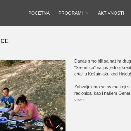
POČETNA
PROGRAMI
AKTIVNOSTI
ICE
Danas smo bili sa našim drug
“Sremčica” na još jednoj kreat
crtali u Košutnjaku kod Hajd
Zahvaljujemo se svima koji su p
radionica, kao i našem Gene
veze
.