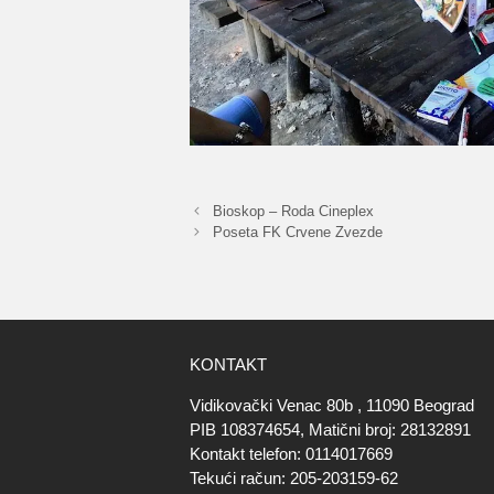
Bioskop – Roda Cineplex
Poseta FK Crvene Zvezde
KONTAKT
Vidikovački Venac 80b , 11090 Beograd
PIB 108374654, Matični broj: 28132891
Kontakt telefon: 0114017669
Tekući račun: 205-203159-62