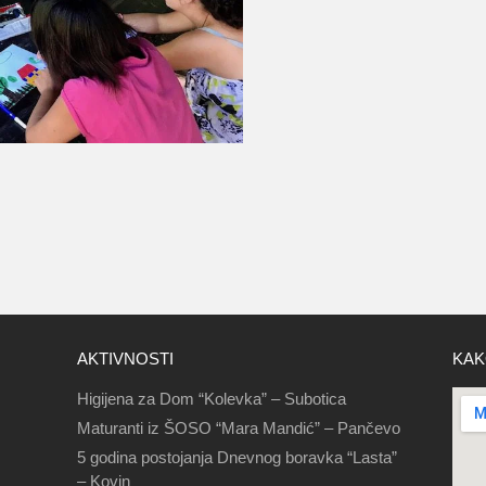
AKTIVNOSTI
KAK
Higijena za Dom “Kolevka” – Subotica
Maturanti iz ŠOSO “Mara Mandić” – Pančevo
5 godina postojanja Dnevnog boravka “Lasta”
– Kovin