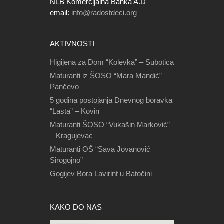
NLB Komercijalna Banka A.D
email:
info@radostdeci.org
AKTIVNOSTI
Higijena za Dom “Kolevka” – Subotica
Maturanti iz ŠOSO “Mara Mandić” –
Pančevo
5 godina postojanja Dnevnog boravka
“Lasta” – Kovin
Maturanti ŠOSO “Vukašin Marković”
– Kragujevac
Maturanti OŠ “Sava Jovanović
Sirogojno”
Gogijev Bora Lavirint u Batočini
KAKO DO NAS