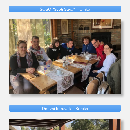
ŠOSO “Sveti Sava” – Umka
Dnevni boravak – Borska