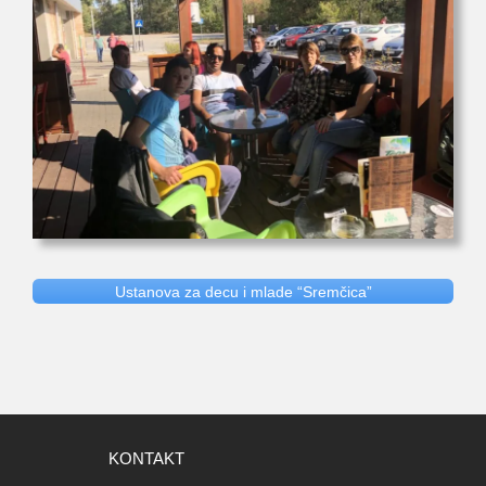
Ustanova za decu i mlade “Sremčica”
KONTAKT