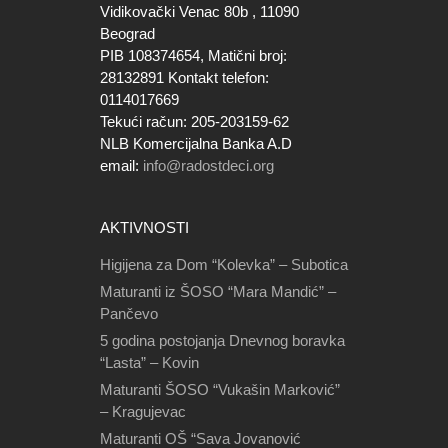
Vidikovački Venac 80b , 11090
Beograd
PIB 108374654, Matični broj:
28132891 Kontakt telefon:
0114017669
Tekući račun: 205-203159-62
NLB Komercijalna Banka A.D
email:
info@radostdeci.org
AKTIVNOSTI
Higijena za Dom “Kolevka” – Subotica
Maturanti iz ŠOSO “Mara Mandić” –
Pančevo
5 godina postojanja Dnevnog boravka
“Lasta” – Kovin
Maturanti ŠOSO “Vukašin Marković”
– Kragujevac
Maturanti OŠ “Sava Jovanović