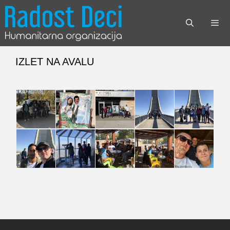
Skip
to
content
Menu
IZLET NA AVALU