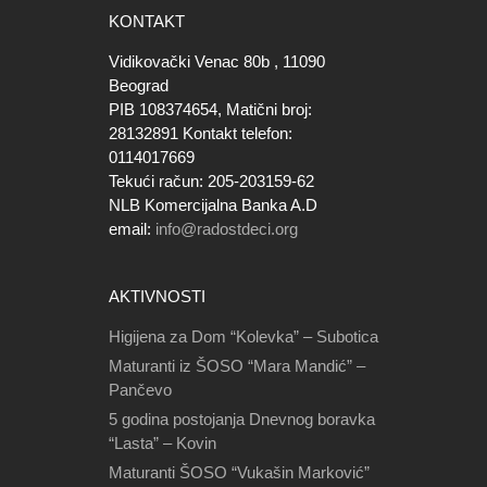
KONTAKT
Vidikovački Venac 80b , 11090
Beograd
PIB 108374654, Matični broj:
28132891 Kontakt telefon:
0114017669
Tekući račun: 205-203159-62
NLB Komercijalna Banka A.D
email:
info@radostdeci.org
AKTIVNOSTI
Higijena za Dom “Kolevka” – Subotica
Maturanti iz ŠOSO “Mara Mandić” –
Pančevo
5 godina postojanja Dnevnog boravka
“Lasta” – Kovin
Maturanti ŠOSO “Vukašin Marković”