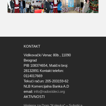
KONTAKT
Vidikovački Venac 80b , 11090
Beograd
PIB 108374654, Matični broj:
28132891 Kontakt telefon:
0114017669
Tekući račun: 205-203159-62
NLB Komercijalna Banka A.D
email:
info@radostdeci.org
AKTIVNOSTI
Higijena za Dom “Kolevka” – Subotica