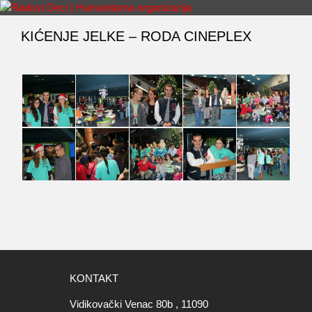
Skip
to
KIĆENJE JELKE – RODA CINEPLEX
Menu
content
KONTAKT
Vidikovački Venac 80b , 11090