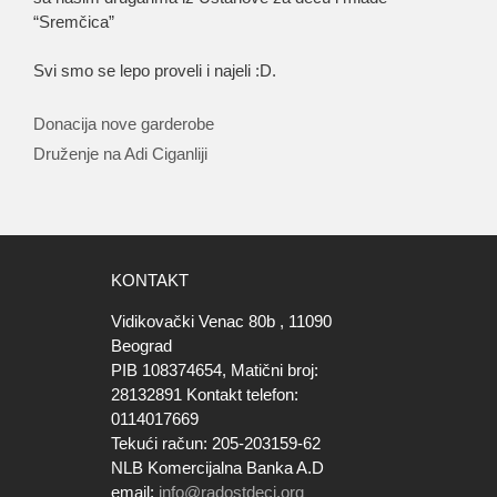
“Sremčica”
Svi smo se lepo proveli i najeli :D.
Donacija nove garderobe
Druženje na Adi Ciganliji
KONTAKT
Vidikovački Venac 80b , 11090
Beograd
PIB 108374654, Matični broj:
28132891 Kontakt telefon:
0114017669
Tekući račun: 205-203159-62
NLB Komercijalna Banka A.D
email:
info@radostdeci.org