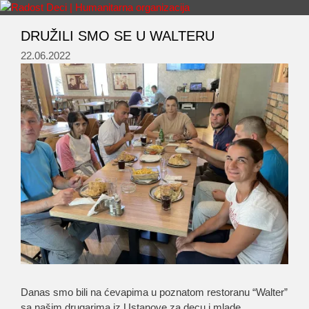
Skip
to
DRUŽILI SMO SE U WALTERU
Menu
content
22.06.2022
Danas smo bili na ćevapima u poznatom restoranu “Walter”
sa našim drugarima iz Ustanove za decu i mlade