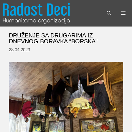
Skip
to
content
Menu
DRUŽENJE SA DRUGARIMA IZ
DNEVNOG BORAVKA “BORSKA”
28.04.2023