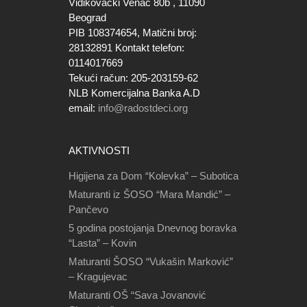
Vidikovački Venac 80b , 11090
Beograd
PIB 108374654, Matični broj:
28132891 Kontakt telefon:
0114017669
Tekući račun: 205-203159-62
NLB Komercijalna Banka A.D
email:
info@radostdeci.org
AKTIVNOSTI
Higijena za Dom “Kolevka” – Subotica
Maturanti iz ŠOSO “Mara Mandić” –
Pančevo
5 godina postojanja Dnevnog boravka
“Lasta” – Kovin
Maturanti ŠOSO “Vukašin Marković”
– Kragujevac
Maturanti OŠ “Sava Jovanović