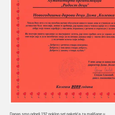
Danas smo odneli 192 poklon set paketića za mališane u