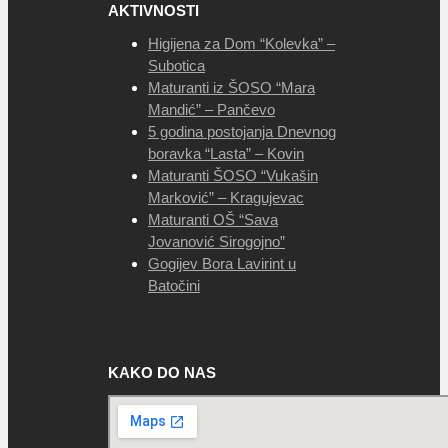
AKTIVNOSTI
Higijena za Dom “Kolevka” –
Subotica
Maturanti iz ŠOSO “Mara
Mandić” – Pančevo
5 godina postojanja Dnevnog
boravka “Lasta” – Kovin
Maturanti ŠOSO “Vukašin
Marković” – Kragujevac
Maturanti OŠ “Sava
Jovanović Sirogojno”
Gogijev Bora Lavirint u
Batočini
KAKO DO NAS