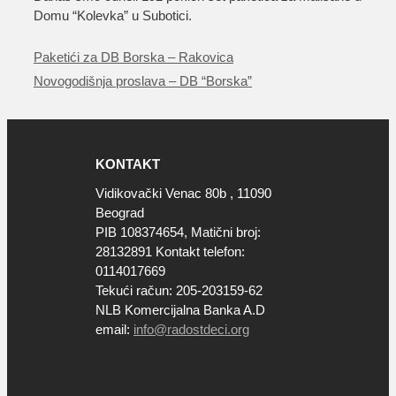
Domu “Kolevka” u Subotici.
Paketići za DB Borska – Rakovica
Novogodišnja proslava – DB “Borska”
KONTAKT
Vidikovački Venac 80b , 11090
Beograd
PIB 108374654, Matični broj:
28132891 Kontakt telefon:
0114017669
Tekući račun: 205-203159-62
NLB Komercijalna Banka A.D
email:
info@radostdeci.org