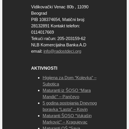
Vidikovački Venac 80b , 11090
Beograd
PIB 108374654, Matični broj:
28132891 Kontakt telefon:
0114017669
Tekući račun: 205-203159-62
NLB Komercijalna Banka A.D
email:
info@radostdeci.org
AKTIVNOSTI
Higijena za Dom “Kolevka” –
Subotica
Maturanti iz ŠOSO “Mara
Mandić” – Pančevo
5 godina postojanja Dnevnog
boravka “Lasta” – Kovin
Maturanti ŠOSO “Vukašin
Marković” – Kragujevac
Maturanti OŠ “Sava