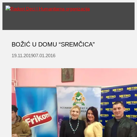
Skip
to
content
Men
BOŽIĆ U DOMU “SREMČICA”
19.11.2019
07.01.2016