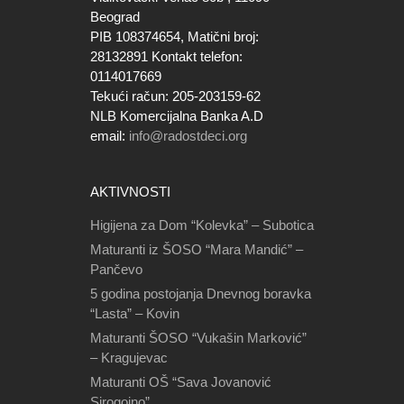
Beograd
PIB 108374654, Matični broj:
28132891 Kontakt telefon:
0114017669
Tekući račun: 205-203159-62
NLB Komercijalna Banka A.D
email:
info@radostdeci.org
AKTIVNOSTI
Higijena za Dom “Kolevka” – Subotica
Maturanti iz ŠOSO “Mara Mandić” –
Pančevo
5 godina postojanja Dnevnog boravka
“Lasta” – Kovin
Maturanti ŠOSO “Vukašin Marković”
– Kragujevac
Maturanti OŠ “Sava Jovanović
Sirogojno”