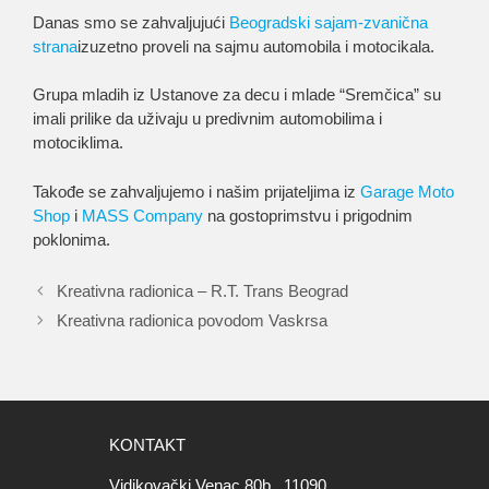
Danas smo se zahvaljujući
Beogradski sajam-zvanična
strana
izuzetno proveli na sajmu automobila i motocikala.
Grupa mladih iz Ustanove za decu i mlade “Sremčica” su
imali prilike da uživaju u predivnim automobilima i
motociklima.
Takođe se zahvaljujemo i našim prijateljima iz
Garage Moto
Shop
i
MASS Company
na gostoprimstvu i prigodnim
poklonima.
Kreativna radionica – R.T. Trans Beograd
Kreativna radionica povodom Vaskrsa
KONTAKT
Vidikovački Venac 80b , 11090