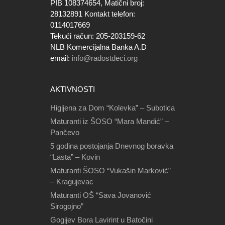
PIB 108374654, Matični broj:
28132891 Kontakt telefon:
0114017669
Tekući račun: 205-203159-62
NLB Komercijalna Banka A.D
email:
info@radostdeci.org
AKTIVNOSTI
Higijena za Dom “Kolevka” – Subotica
Maturanti iz ŠOSO “Mara Mandić” –
Pančevo
5 godina postojanja Dnevnog boravka
“Lasta” – Kovin
Maturanti ŠOSO “Vukašin Marković”
– Kragujevac
Maturanti OŠ “Sava Jovanović
Sirogojno”
Gogijev Bora Lavirint u Batočini