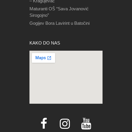
– Kragujevac
Maturanti OŠ “Sava Jovanović
Sirogojno”
Gogijev Bora Lavirint u Batočini
KAKO DO NAS