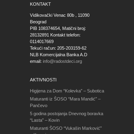
KONTAKT
Vidikovački Venac 80b , 11090
Beograd
PIB 108374654, Matični broj:
28132891 Kontakt telefon:
0114017669
Tekući račun: 205-203159-62
NLB Komercijalna Banka A.D
email:
info@radostdeci.org
AKTIVNOSTI
Higijena za Dom “Kolevka” – Subotica
Maturanti iz ŠOSO “Mara Mandić” –
Pančevo
5 godina postojanja Dnevnog boravka
“Lasta” – Kovin
Maturanti ŠOSO “Vukašin Marković”