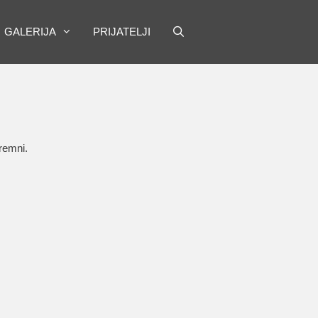
GALERIJA
PRIJATELJI
premni.