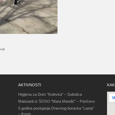
val
AKTIVNOSTI
KAK
Higijena za Dom “Kolevka” – Subotica
Maturanti iz ŠOSO “Mara Mandić” – Pančevo
5 godina postojanja Dnevnog boravka “Lasta”
– Kovin